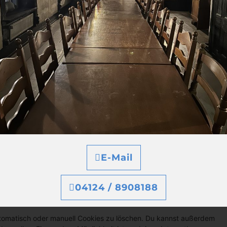
Gegenstand der Untersuchung
Gegenstand der Untersuchung
en wir dir ein Pop-Up mit einer Erklärung über Cookies. Sobald du
eine Einwilligung alle von dir gewählten Kategorien von Cookies und
 zu verwenden. Du kannst die Verwendung von Cookies über deinen
e Website dann unter Umständen nicht richtig funktioniert.
Immer aktiv
E-Mail
04124 / 8908188
d Löschen von Cookies
tomatisch oder manuell Cookies zu löschen. Du kannst außerdem