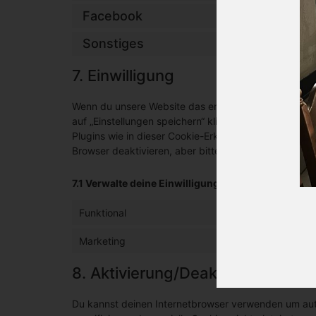
Facebook
Sonstiges
7. Einwilligung
Wenn du unsere Website das erste Mal besuchst, zeig
auf „Einstellungen speichern“ klickst, gibst du uns d
Plugins wie in dieser Cookie-Erklärung beschrieben
Browser deaktivieren, aber bitte beachte, dass unser
7.1 Verwalte deine Einwilligungseinstellungen
Funktional
Marketing
8. Aktivierung/Deaktivierung un
Du kannst deinen Internetbrowser verwenden um au