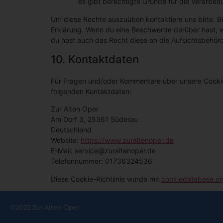
es gibt berechtigte Gründe für die Verarbeit
Um diese Rechte auszuüben kontaktiere uns bitte. Bi
Erklärung. Wenn du eine Beschwerde darüber hast, w
du hast auch das Recht diese an die Aufsichtsbehör
10. Kontaktdaten
Für Fragen und/oder Kommentare über unsere Cookie-R
folgenden Kontaktdaten:
Zur Alten Oper
Am Dorf 3, 25361 Süderau
Deutschland
Website:
https://www.zuraltenoper.de
E-Mail:
service@
zuraltenoper.de
Telefonnummer: 01736324536
Diese Cookie-Richtlinie wurde mit
cookiedatabase.or
©2022 Zur Alten Oper