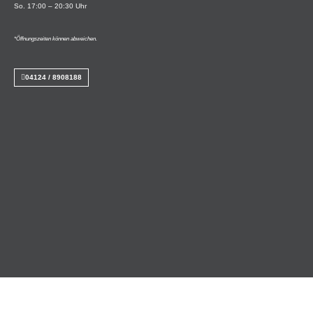
So. 17:00 – 20:30 Uhr
*Öffnungszeiten können abweichen.
04124 / 8908188