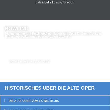
individuelle Lösung für euch.
BOWLING
Die insgesamt fünf Bowlingbahnen laden zum Spaß für Jung & Alt ein.
Einfach vorbeikommen oder vorab reservieren.
PREISE
pro Person & Runde 3,50€
Schuhe pro Paar* 1,50€
BOWLINGBAHN RESERVIEREN*
*HINWEIS
: Es werden keine Bowlingschuhe benötigt, sofern Turnschuhe mit heller Sohle vorhanden |
Reservierungen für die Bowlingbahnen können aus organisatorischen Gründen frühestens bis zu einer Woche vorher angenommen werden.
HISTORISCHES ÜBER DIE ALTE OPER
DIE ALTE OPER VOM 17. BIS 19. JH.