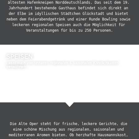
ältesten Hafenkneipen Norddeutschlands. Das seit dem 19. 
Jahrhundert bestehende Gasthaus befindet sich direkt an 
der Elbe im idyllischen Städtchen Glückstadt und bietet 
neben dem Feierabendgetränk und einer Runde Bowling sowie 
leckeren regionalen Speisen auch die Möglichkeit für 
SPEISEN
Lasst euch von unseren regionalen & saisonalen Köstlichkeiten
verwöhnen.
ZUR SPEISEKARTE
ZU DEN SPECIALS
Die Alte Oper steht für frische, leckere Gerichte, die 
eine schöne Mischung aus regionalen, saisonalen und 
mediterranen Aromen bieten. Ob herzhafte Hausmannskost, 