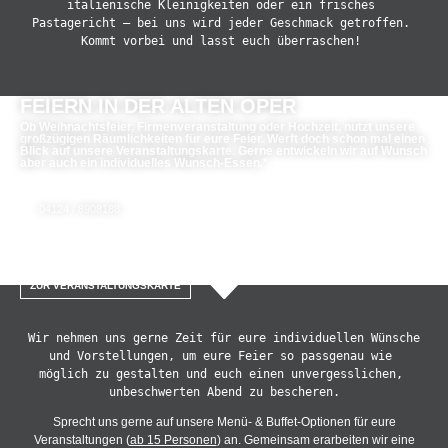
italienische Kleinigkeiten oder ein frisches 
Pastagericht – bei uns wird jeder Geschmack getroffen. 
Kommt vorbei und lasst euch überraschen! 
FEIERN IN DER ALTEN OPER
Ob Weihnachtsfeier, Firmenveranstaltung oder Hochzeit, nutzt unsere
großzügigen Räumlichkeiten für eure Feier. Werft doch schon mal einen
Blick auf unsere Veranstaltungskarte. Gerne entwickeln wir auf Wunsch
aber auch ein individuelles Wunsch-Essen.*
KONTAKTIERT UNS GERNE:
04124 / 8908188
*Impressionen findet ihr weiter unten auf der Website oder bei Instgram
ZUR VERANSTALTUNGSKARTE
Wir nehmen uns gerne Zeit für eure individuellen Wünsche 
und Vorstellungen, um eure Feier so passgenau wie 
möglich zu gestalten und euch einen unvergesslichen, 
unbeschwerten Abend zu bescheren.
Sprecht uns gerne auf unsere Menü- & Buffet-Optionen für eure
Veranstaltungen (
ab 15 Personen
) an. Gemeinsam erarbeiten wir eine